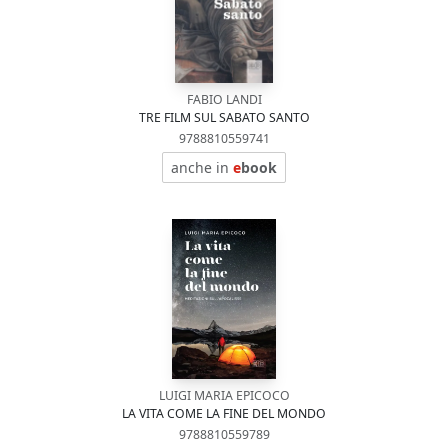
FABIO LANDI
TRE FILM SUL SABATO SANTO
9788810559741
anche in
e
book
LUIGI MARIA EPICOCO
LA VITA COME LA FINE DEL MONDO
9788810559789