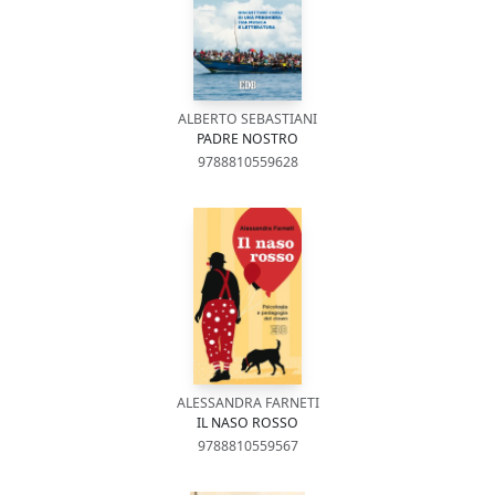
ALBERTO SEBASTIANI
PADRE NOSTRO
9788810559628
ALESSANDRA FARNETI
IL NASO ROSSO
9788810559567