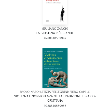
GIULIANO ZANCHI
LA GIUSTIZIA PIÙ GRANDE
9788810559949
PAOLO NASO; LETIZIA PELLEGRINI; PIERO CAPELLI
VIOLENZA E NONVIOLENZA NELLA TRADIZIONE EBRAICO-
CRISTIANA
9788810559956