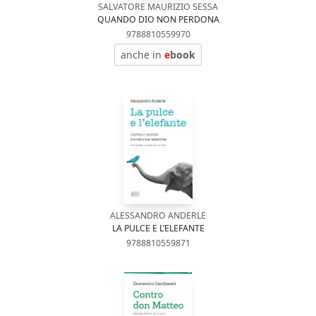
SALVATORE MAURIZIO SESSA
QUANDO DIO NON PERDONA
9788810559970
anche in
e
book
ALESSANDRO ANDERLE
LA PULCE E L’ELEFANTE
9788810559871