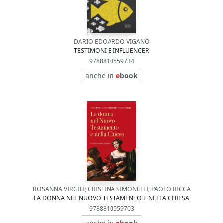
DARIO EDOARDO VIGANÒ
TESTIMONI E INFLUENCER
9788810559734
anche in
e
book
ROSANNA VIRGILI; CRISTINA SIMONELLI; PAOLO RICCA
LA DONNA NEL NUOVO TESTAMENTO E NELLA CHIESA
9788810559703
anche in
e
book