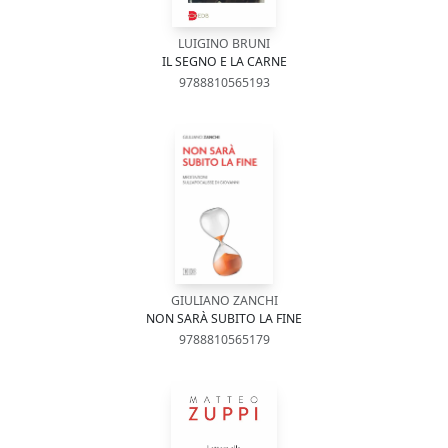
LUIGINO BRUNI
IL SEGNO E LA CARNE
9788810565193
GIULIANO ZANCHI
NON SARÀ SUBITO LA FINE
9788810565179