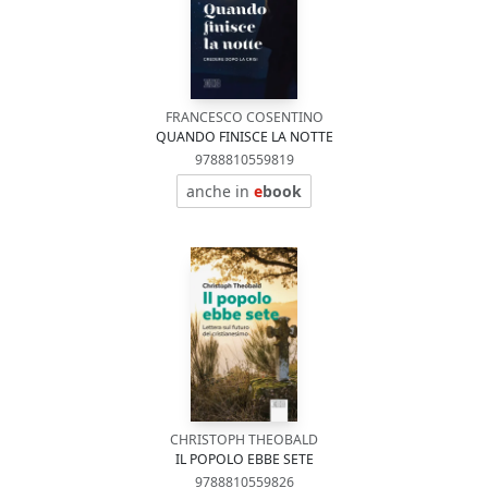
FRANCESCO COSENTINO
QUANDO FINISCE LA NOTTE
9788810559819
anche in
e
book
CHRISTOPH THEOBALD
IL POPOLO EBBE SETE
9788810559826