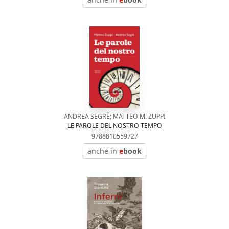
ANDREA SEGRÈ; MATTEO M. ZUPPI
LE PAROLE DEL NOSTRO TEMPO
9788810559727
anche in
e
book