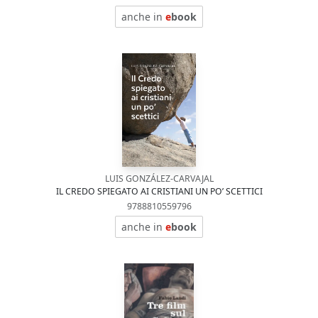
anche in
e
book
LUIS GONZÁLEZ-CARVAJAL
IL CREDO SPIEGATO AI CRISTIANI UN PO’ SCETTICI
9788810559796
anche in
e
book