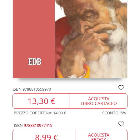
ISBN
9788810559970
13,30 €
ACQUISTA
LIBRO CARTACEO
PREZZO COPERTINA:
14,00 €
SCONTO:
5%
ISBN
9788810977415
8,99 €
ACQUISTA
EBOOK