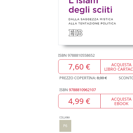
ISBN
9788810558652
7,60 €
ACQUISTA
LIBRO CARTA
PREZZO COPERTINA:
8,00 €
SCONT
ISBN
9788810962107
4,99 €
ACQUISTA
EBOOK
COLLANA
P6