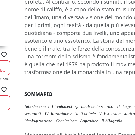
profeta. Al contrario, secondo i sunniti, il s
nome di califfo, è a capo dello stato musulm
dell’imam, una diversaa visione del mondo dis
per i primi, ogni realtà - da quella più eleva
quotidiana - comporta due livelli, uno appa
esoterico e uno essoterico. La storia del mond
bene e il male, tra le forze della conoscenza
una corrente dello sciismo è fondamentalist
è quella che nel 1979 ha prodotto il movime
CEO
trasformazione della monarchia in una repu
O:
5%
SOMMARIO
Introduzione.
I. I fondamenti spirituali dello sciismo.
II. Le prin
scritturali.
IV. Iniziazione e livelli di fede.
V. Evoluzione storica
ideologizzazione.
Conclusione.
Appendice.
Bibliografia