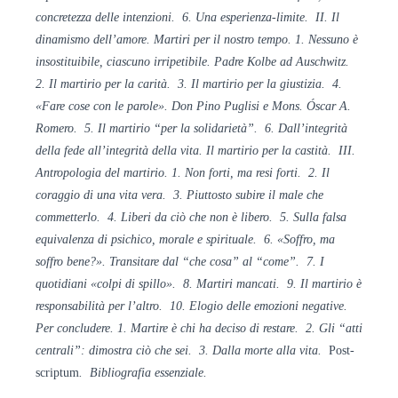
concretezza delle intenzioni. 6. Una esperienza-limite. II. Il
dinamismo dell’amore. Martiri per il nostro tempo. 1. Nessuno è
insostituibile, ciascuno irripetibile. Padre Kolbe ad Auschwitz.
2. Il martirio per la carità. 3. Il martirio per la giustizia. 4.
«Fare cose con le parole». Don Pino Puglisi e Mons. Óscar A.
Romero. 5. Il martirio “per la solidarietà”. 6. Dall’integrità
della fede all’integrità della vita. Il martirio per la castità. III.
Antropologia del martirio. 1. Non forti, ma resi forti. 2. Il
coraggio di una vita vera. 3. Piuttosto subire il male che
commetterlo. 4. Liberi da ciò che non è libero. 5. Sulla falsa
equivalenza di psichico, morale e spirituale. 6. «Soffro, ma
soffro bene?». Transitare dal “che cosa” al “come”. 7. I
quotidiani «colpi di spillo». 8. Martiri mancati. 9. Il martirio è
responsabilità per l’altro. 10. Elogio delle emozioni negative.
Per concludere. 1. Martire è chi ha deciso di restare. 2. Gli “atti
centrali”: dimostra ciò che sei. 3. Dalla morte alla vita.
Post-
scriptum
. Bibliografia essenziale.