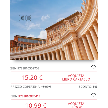
ISBN
9788810559758
15,20 €
ACQUISTA
LIBRO CARTACEO
PREZZO COPERTINA:
16,00 €
SCONTO:
5%
ISBN
9788810976418
10,99 €
ACQUISTA
EBOOK