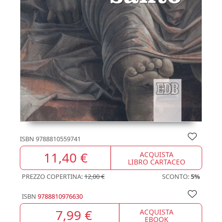
ISBN
9788810559741
11,40 €
ACQUISTA
LIBRO CARTACEO
PREZZO COPERTINA:
12,00 €
SCONTO:
5%
ISBN
9788810976630
7,99 €
ACQUISTA
EBOOK