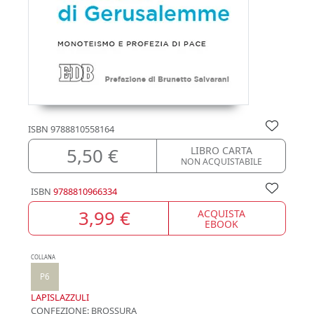
ISBN
9788810558164
5,50 €
LIBRO CARTA
NON ACQUISTABILE
ISBN
9788810966334
3,99 €
ACQUISTA
EBOOK
COLLANA
P6
LAPISLAZZULI
CONFEZIONE:
BROSSURA