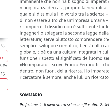
immanente che non ha bisogno di imperativi 
maggioranza dei casi, proprio la neutralità d
quale si dissimula il divorzio tra la scienza 
di non essere altro che un’impresa umana – 
ricomporre il dissidio non è sufficiente far
ingegneri o spiegare la seconda legge della
letteratura; serve piuttosto comprendere ch
semplice sviluppo scientifico, bensì dalla cap
globale, cioè da una cultura integrata in cui
funzione rispetto al significato dell’uomo s
CEO
«Ho imparato – scrive Franco Ferrarotti – ch
O:
5%
dentro, non fuori, della ricerca. Ho imparato,
ricercatore è sempre, anche lui, un ricercato
SOMMARIO
Prefazione.
1. Il divorzio tra scienza e filosofia. 2. S