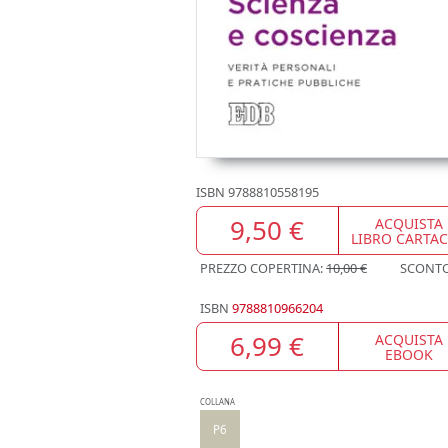
ISBN
9788810558195
9,50 €
ACQUISTA
LIBRO CARTA
PREZZO COPERTINA:
10,00 €
SCONT
ISBN
9788810966204
6,99 €
ACQUISTA
EBOOK
COLLANA
P6