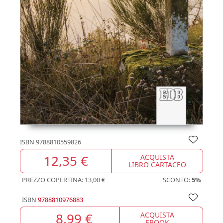
ISBN
9788810559826
12,35 €
ACQUISTA
LIBRO CARTACEO
PREZZO COPERTINA:
13,00 €
SCONTO:
5%
ISBN
9788810976883
8,99 €
ACQUISTA
EBOOK