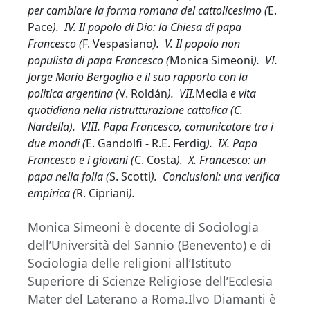
per cambiare la forma romana del cattolicesimo (
E.
Pace
). IV. Il popolo di Dio: la Chiesa di papa
Francesco (
F. Vespasiano
). V. Il popolo non
populista di papa Francesco (
Monica Simeoni
). VI.
Jorge Mario Bergoglio e il suo rapporto con la
politica argentina (
V. Roldán
). VII.
Media
e vita
quotidiana nella ristrutturazione cattolica (C.
Nardella). VIII. Papa Francesco, comunicatore tra i
due mondi (
E. Gandolfi - R.E. Ferdig
). IX. Papa
Francesco e i giovani (
C. Costa
). X. Francesco: un
papa nella folla (
S. Scotti
). Conclusioni: una verifica
empirica (
R. Cipriani
).
Monica Simeoni è docente di Sociologia
dell’Università del Sannio (Benevento) e di
Sociologia delle religioni all’Istituto
Superiore di Scienze Religiose dell’Ecclesia
Mater del Laterano a Roma.Ilvo Diamanti è