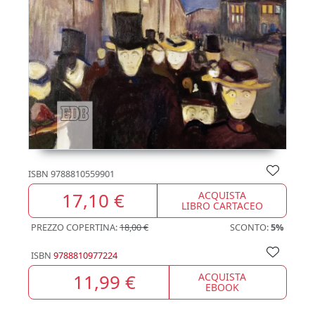
ISBN
9788810559901
17,10 €
ACQUISTA
LIBRO CARTACEO
PREZZO COPERTINA:
18,00 €
SCONTO:
5%
ISBN
9788810977224
11,99 €
ACQUISTA
EBOOK