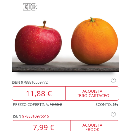
ISBN
9788810559772
11,88 €
ACQUISTA
LIBRO CARTACEO
PREZZO COPERTINA:
12,50 €
SCONTO:
5%
ISBN
9788810976616
7,99 €
ACQUISTA
EBOOK