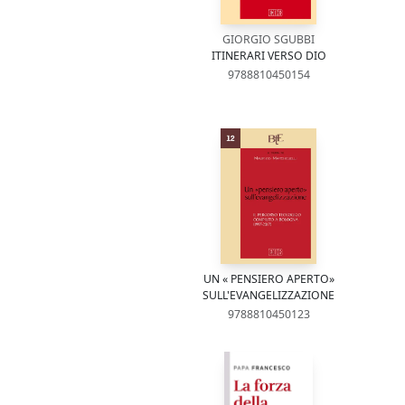
GIORGIO SGUBBI
ITINERARI VERSO DIO
9788810450154
UN « PENSIERO APERTO»
SULL'EVANGELIZZAZIONE
9788810450123