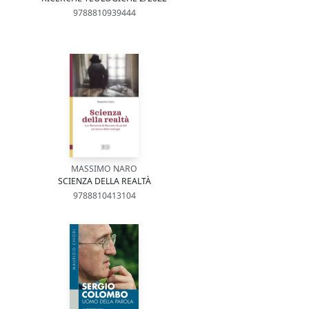
9788810939444
MASSIMO NARO
SCIENZA DELLA REALTÀ
9788810413104