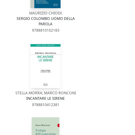
MAURIZIO CHIODI
SERGIO COLOMBO UOMO DELLA
PAROLA
9788810102183
STELLA MORRA; MARCO RONCONI
INCANTARE LE SIRENE
9788810412381