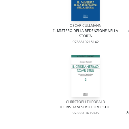
OSCAR CULLMANN
IL MISTERO DELLA REDENZIONE NELLA
STORIA
9788810215142
CHRISTOPH THEOBALD
IL CRISTIANESIMO COME STILE
A
9788810405895