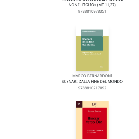
NON IL FIGLIO» (MT 11,27)
9788810978351
MARCO BERNARDONI
SCENARI DALLA FINE DEL MONDO
9788810217092