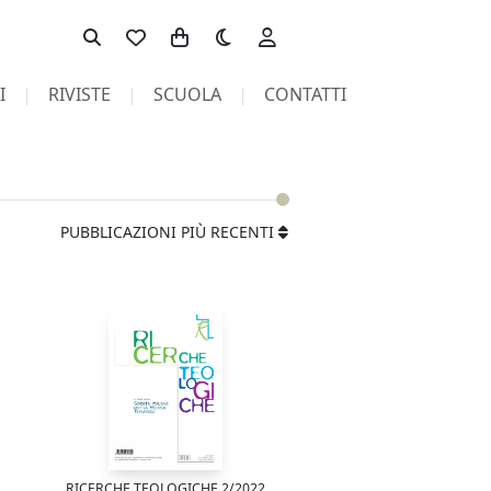
Toggle theme
I
RIVISTE
SCUOLA
CONTATTI
PUBBLICAZIONI PIÙ RECENTI
RICERCHE TEOLOGICHE 2/2022