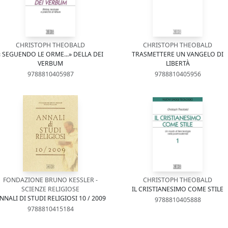
CHRISTOPH THEOBALD
CHRISTOPH THEOBALD
« SEGUENDO LE ORME...» DELLA DEI
TRASMETTERE UN VANGELO DI
VERBUM
LIBERTÀ
9788810405987
9788810405956
FONDAZIONE BRUNO KESSLER -
CHRISTOPH THEOBALD
SCIENZE RELIGIOSE
IL CRISTIANESIMO COME STILE
NNALI DI STUDI RELIGIOSI 10 / 2009
9788810405888
9788810415184