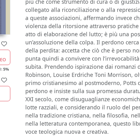
più che come strumento di cura o di giustizi
collegato alla riconciliazione o alla repressi
a queste associazioni, affermando invece che 
violenza della ritor­sione attraverso pratiche
atto di elaborazione del lutto; è più una po
un’assoluzione della colpa. Il perdono cerc
della perdita: accetta che ciò che è perso n
punta quindi a convivere con l’irrevocabilità d
CEO
subita. Prendendo ispirazione dai romanzi 
O:
5%
Robinson, Louise Erdriche Toni Morrison, olt
primo cristianesimo al postmoderno, Potts di
perdono e insiste sulla sua promessa duratur
XXI secolo, come disuguaglian­ze economiche
lotte razziali, e considerando il ruolo del
nella tradizione cri­stiana, nella filosofia, nel
nella letteratura contemporanea, questo libr
voce teo­logica nuova e creativa.