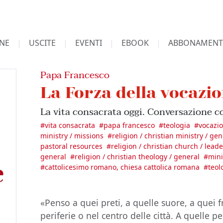
NE
USCITE
EVENTI
EBOOK
ABBONAMENT
Papa Francesco
La Forza della vocazi
La vita consacrata oggi. Conversazione 
#
vita consacrata
#
papa francesco
#
teologia
#
vocazio
ministry / missions
#
religion / christian ministry / gen
pastoral resources
#
religion / christian church / lead
general
#
religion / christian theology / general
#
mini
#
cattolicesimo romano, chiesa cattolica romana
#
teol
«Penso a quei preti, a quelle suore, a quei f
periferie o nel centro delle città. A quelle