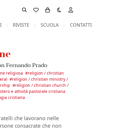
Toggle theme
I
RIVISTE
SCUOLA
CONTATTI
one
con Fernando Prado
ne religiosa
#
religion / christian
eral
#
religion / christian ministry /
ership
#
religion / christian church /
stero e attività pastorale cristiana
ogia cristiana
ratelli che lavorano nelle
 persone consacrate che non