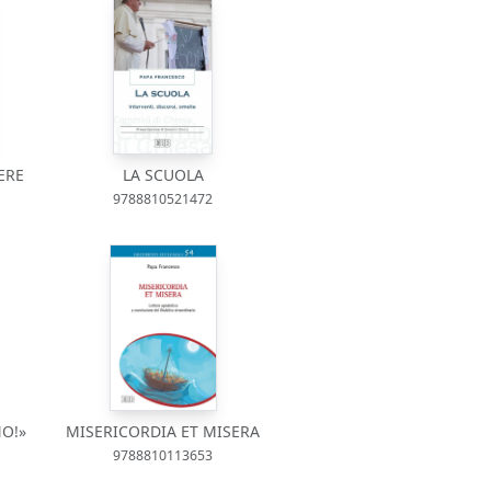
ERE
LA SCUOLA
9788810521472
NO!»
MISERICORDIA ET MISERA
9788810113653