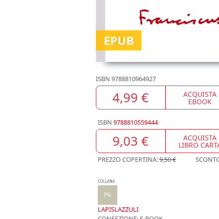
EPUB
ISBN
9788810964927
4,99 €
ACQUISTA
EBOOK
ISBN
9788810559444
9,03 €
ACQUISTA
LIBRO CART
PREZZO COPERTINA:
9,50 €
SCONT
COLLANA
P6
LAPISLAZZULI
CONFEZIONE:
E-BOOK