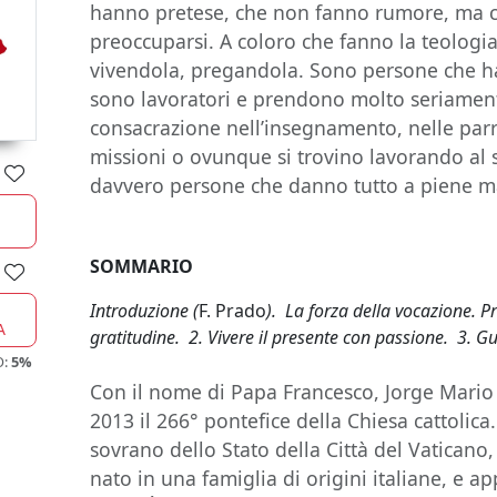
hanno pretese, che non fanno rumore, ma 
preoccuparsi. A coloro che fanno la teologia
vivendola, pregandola. Sono persone che ha
sono lavoratori e prendono molto seriamente
consacrazione nell’insegnamento, nelle parro
missioni o ovunque si trovino lavorando al s
davvero persone che danno tutto a piene m
SOMMARIO
Introduzione (
F. Prado
). La forza della vocazione. 
A
gratitudine. 2. Vivere il presente con passione. 3. G
O:
5%
Con il nome di Papa Francesco, Jorge Mario
2013 il 266° pontefice della Chiesa cattolic
sovrano dello Stato della Città del Vaticano,
nato in una famiglia di origini italiane, e 