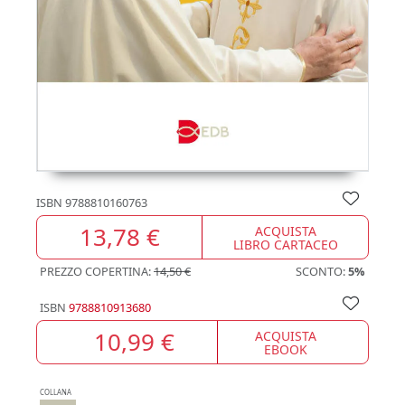
ISBN
9788810160763
13,78 €
ACQUISTA
LIBRO CARTACEO
PREZZO COPERTINA:
14,50 €
SCONTO:
5%
ISBN
9788810913680
10,99 €
ACQUISTA
EBOOK
COLLANA