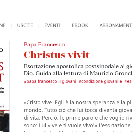
NE
USCITE
EVENTI
EBOOK
ABBONAMENT
Papa Francesco
Christus vivit
Esortazione apostolica postsinodale ai gio
Dio. Guida alla lettura di Maurizio Gronc
#
papa francesco
#
giovani
#
condizione giovanile
#
es
«Cristo vive. Egli è la nostra speranza e la 
mondo. Tutto ciò che lui tocca diventa giov
di vita. Perciò, le prime parole che voglio r
sono: Lui vive e ti vuole vivo!».L'esortazione 