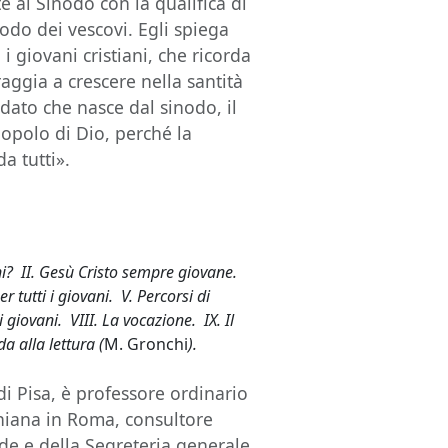
e al Sinodo con la qualifica di
odo dei vescovi. Egli spiega
i i giovani cristiani, che ricorda
aggia a crescere nella santità
dato che nasce dal sinodo, il
 popolo di Dio, perché la
da tutti».
ani? II. Gesù Cristo sempre giovane.
er tutti i giovani. V. Percorsi di
 giovani. VIII. La vocazione. IX. Il
a alla lettura (
M. Gronchi
).
 di Pisa, è professore ordinario
baniana in Roma, consultore
ede e della Segreteria generale