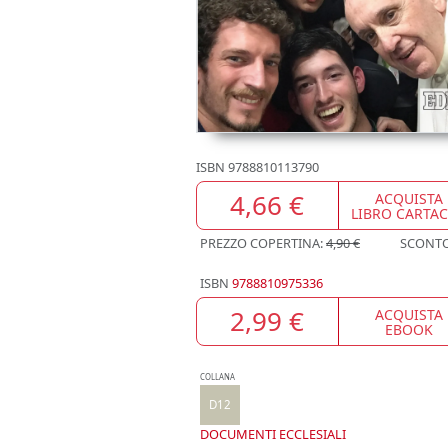
ISBN
9788810113790
4,66 €
ACQUISTA
LIBRO CARTA
PREZZO COPERTINA:
4,90 €
SCONT
ISBN
9788810975336
2,99 €
ACQUISTA
EBOOK
COLLANA
D12
DOCUMENTI ECCLESIALI