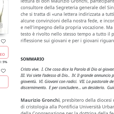
lettura di don Maurizio Gronchi, partecipant
consultore della Segreteria generale del Sin
che si tratta di «una lettera indirizzata a tutt
alcune convinzioni della nostra fede, e incor
e nell'impegno della propria vocazione. Ma 
testo è rivolto nello stesso tempo a tutto il
riflessione sui giovani e per i giovani riguar
CEO
SOMMARIO
O:
5%
Cristo vive. I. Che cosa dice la Parola di Dio ai giov
III. Voi siete l’adesso di Dio.. IV. Il grande annuncio p
gioventù. VI. Giovani con radici. VII. La pastorale dei
discernimento. E per concludere... un desiderio. Guid
Maurizio Gronchi
, presbitero della diocesi
di cristologia alla Pontificia Università Ur
della Congregazione per la dottrina della f