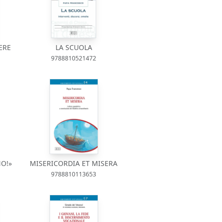
ERE
LA SCUOLA
9788810521472
NO!»
MISERICORDIA ET MISERA
9788810113653