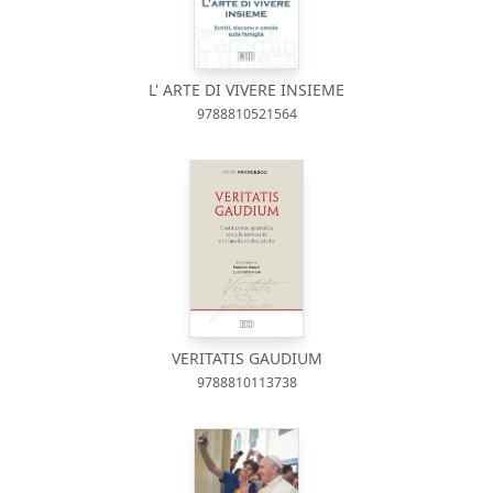
L' ARTE DI VIVERE INSIEME
9788810521564
VERITATIS GAUDIUM
9788810113738