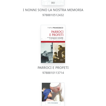
I NONNI SONO LA NOSTRA MEMORIA
9788810512432
PARROCI E PROFETI
9788810113714