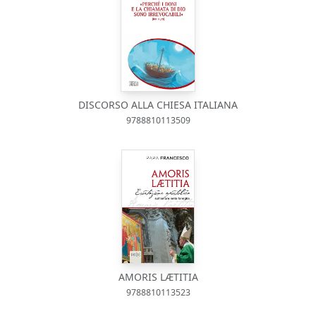
DISCORSO ALLA CHIESA ITALIANA
9788810113509
AMORIS LÆTITIA
9788810113523