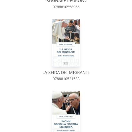
SOGNARE L'EUROPA
9788810558966
LA SFIDA DEI MIGRANTI
9788810521533