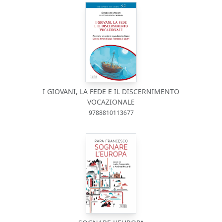
I GIOVANI, LA FEDE E IL DISCERNIMENTO
VOCAZIONALE
9788810113677