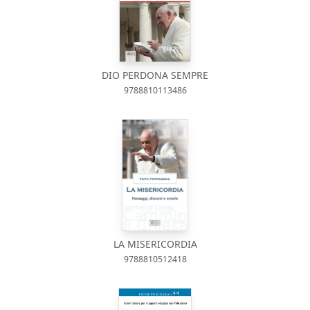
DIO PERDONA SEMPRE
9788810113486
LA MISERICORDIA
9788810512418