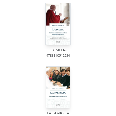
L' OMELIA
9788810512234
LA FAMIGLIA