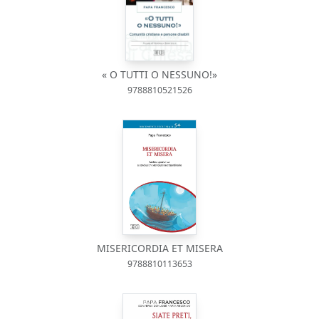
« O TUTTI O NESSUNO!»
9788810521526
MISERICORDIA ET MISERA
9788810113653