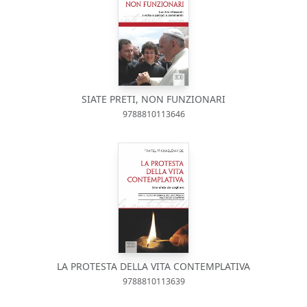
SIATE PRETI, NON FUNZIONARI
9788810113646
LA PROTESTA DELLA VITA CONTEMPLATIVA
9788810113639