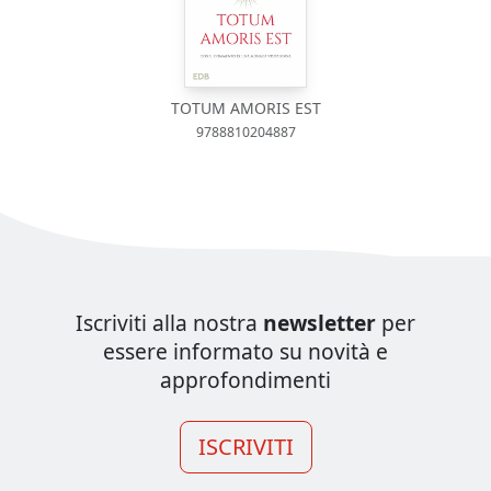
TOTUM AMORIS EST
9788810204887
Iscriviti alla nostra
newsletter
per
essere informato su novità e
approfondimenti
ISCRIVITI