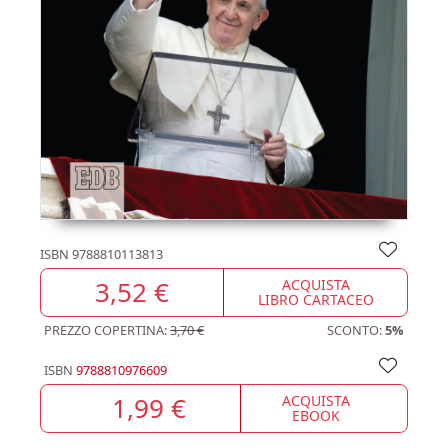
ISBN
9788810113813
3,52 €
ACQUISTA
LIBRO CARTACEO
PREZZO COPERTINA:
3,70 €
SCONTO:
5%
ISBN
9788810976609
1,99 €
ACQUISTA
EBOOK