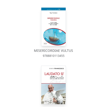
MISERICORDIAE VULTUS
9788810113455