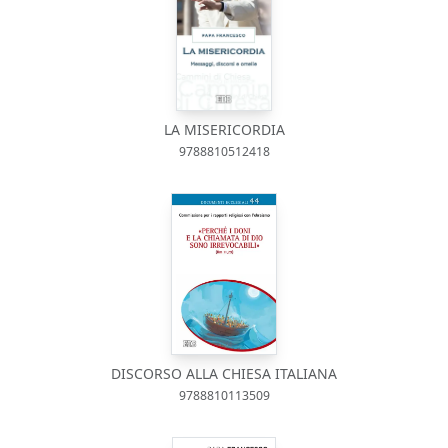
LA MISERICORDIA
9788810512418
DISCORSO ALLA CHIESA ITALIANA
9788810113509