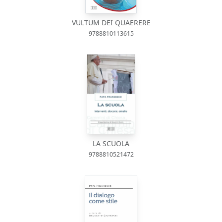
VULTUM DEI QUAERERE
9788810113615
LA SCUOLA
9788810521472