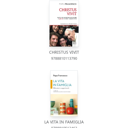
CHRISTUS VIVIT
9788810113790
LA VITA IN FAMIGLIA