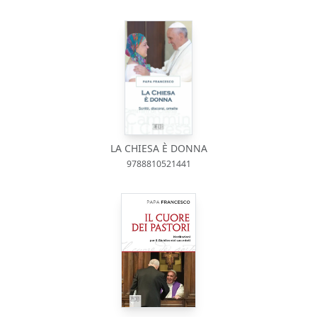
LA CHIESA È DONNA
9788810521441