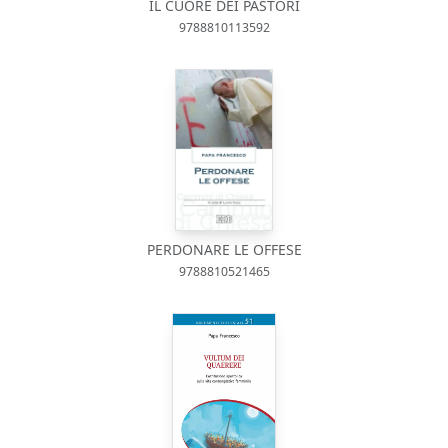
IL CUORE DEI PASTORI
9788810113592
PERDONARE LE OFFESE
9788810521465