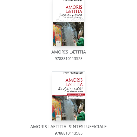
AMORIS LÆTITIA
9788810113523
AMORIS LAETITIA. SINTESI UFFICIALE
9788810113585