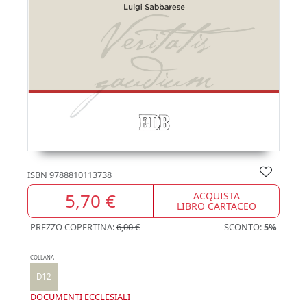
ISBN
9788810113738
5,70 €
ACQUISTA
LIBRO CARTACEO
PREZZO COPERTINA:
6,00 €
SCONTO:
5%
COLLANA
D12
DOCUMENTI ECCLESIALI