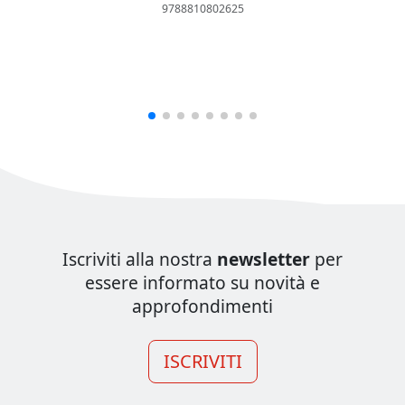
9788810802625
Iscriviti alla nostra
newsletter
per
essere informato su novità e
approfondimenti
ISCRIVITI