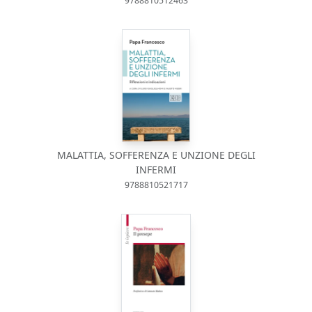
9788810512463
MALATTIA, SOFFERENZA E UNZIONE DEGLI
INFERMI
9788810521717