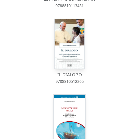
9788810113431
IL DIALOGO
9788810512265