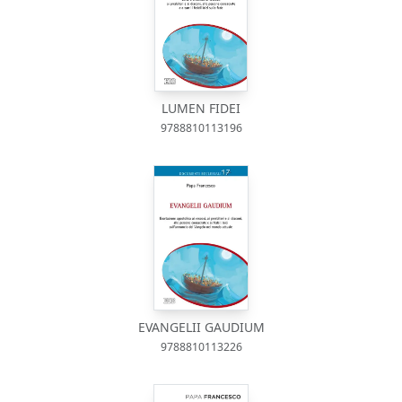
LUMEN FIDEI
9788810113196
EVANGELII GAUDIUM
9788810113226