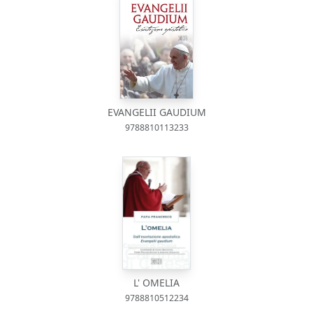
EVANGELII GAUDIUM
9788810113233
L' OMELIA
9788810512234