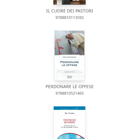
IL CUORE DEI PASTORI
9788810113592
PERDONARE LE OFFESE
9788810521465