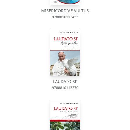
MISERICORDIAE VULTUS
9788810113455
LAUDATO SI’
9788810113370