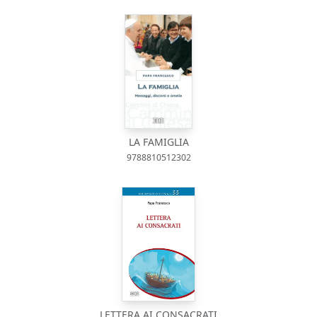
LA FAMIGLIA
9788810512302
LETTERA AI CONSACRATI