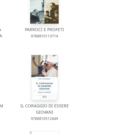
A
PARROCI E PROFETI
A
9788810113714
UM
IL CORAGGIO DI ESSERE
GIOVANI
9788810512449