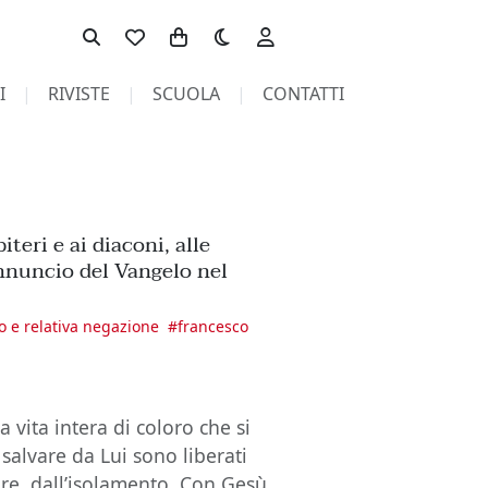
Toggle theme
I
RIVISTE
SCUOLA
CONTATTI
iteri e ai diaconi, alle
annuncio del Vangelo nel
ro e relativa negazione
#
francesco
vita intera di coloro che si
salvare da Lui sono liberati
iore, dall’isolamento. Con Gesù