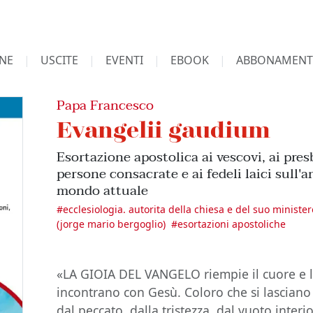
NE
USCITE
EVENTI
EBOOK
ABBONAMENT
Papa Francesco
Evangelii gaudium
Esortazione apostolica ai vescovi, ai presb
persone consacrate e ai fedeli laici sull'
mondo attuale
#
ecclesiologia. autorita della chiesa e del suo ministe
(jorge mario bergoglio)
#
esortazioni apostoliche
«LA GIOIA DEL VANGELO riempie il cuore e la 
incontrano con Gesù. Coloro che si lasciano 
dal peccato, dalla tristezza, dal vuoto inter