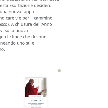
uesta Esortazione desidero
i a una nuova tappa
indicare vie per il cammino
sco). A chiusura dell'Anno
vi sulla nuova
gna le linee che devono
lineando uno stile
mo.