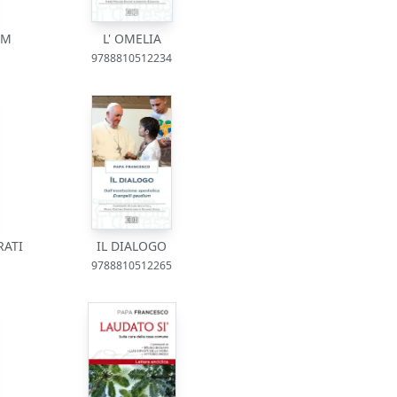
UM
L' OMELIA
9788810512234
RATI
IL DIALOGO
9788810512265