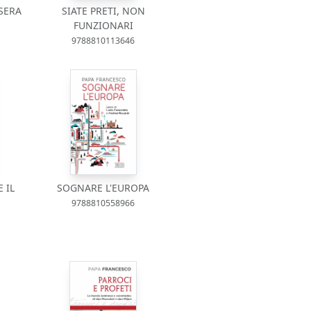
SERA
SIATE PRETI, NON
FUNZIONARI
9788810113646
E IL
SOGNARE L'EUROPA
O
9788810558966