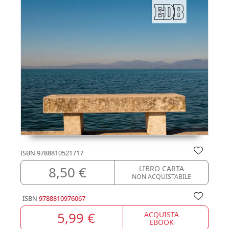
ISBN
9788810521717
8,50 €
LIBRO CARTA
NON ACQUISTABILE
ISBN
9788810976067
5,99 €
ACQUISTA
EBOOK