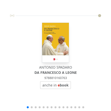
ANTONIO SPADARO
DA FRANCESCO A LEONE
9788810160763
anche in
e
book