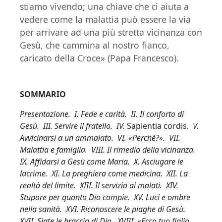
stiamo vivendo; una chiave che ci aiuta a
vedere come la malattia può essere la via
per arrivare ad una più stretta vicinanza con
Gesù, che cammina al nostro fianco,
caricato della Croce» (Papa Francesco).
SOMMARIO
Presentazione. I. Fede e carità. II. Il conforto di
Gesù. III. Servire il fratello. IV.
Sapientia cordis
. V.
Avvicinarsi a un ammalato. VI. «Perché?». VII.
Malattia e famiglia. VIII. Il rimedio della vicinanza.
IX. Affidarsi a Gesù come Maria. X. Asciugare le
lacrime. XI. La preghiera come medicina. XII. La
realtà del limite. XIII. Il servizio ai malati. XIV.
Stupore per quanto Dio compie. XV. Luci e ombre
nella sanità. XVI. Riconoscere le piaghe di Gesù.
XVII. Siate le braccia di Dio. XVIII. «Ecco tuo figlio…