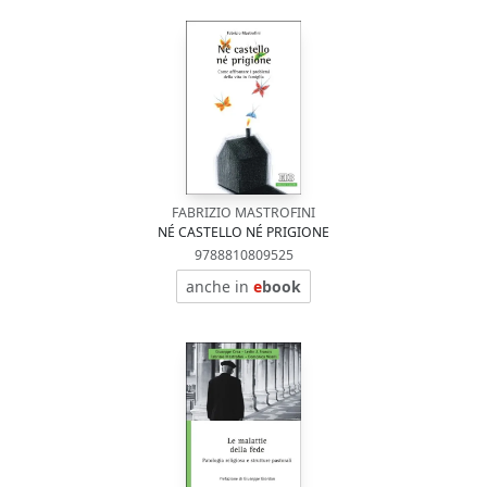
FABRIZIO MASTROFINI
NÉ CASTELLO NÉ PRIGIONE
9788810809525
anche in
e
book