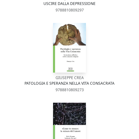
USCIRE DALLA DEPRESSIONE
9788810809297
GIUSEPPE CREA
PATOLOGIA E SPERANZA NELLA VITA CONSACRATA
9788810809273