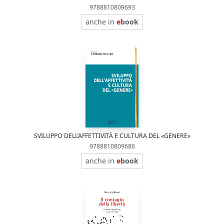
9788810809693
anche in
e
book
SVILUPPO DELL’AFFETTIVITÀ E CULTURA DEL «GENERE»
9788810809686
anche in
e
book