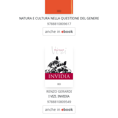
NATURA E CULTURA NELLA QUESTIONE DEL GENERE
9788810809617
anche in
e
book
RENZO GERARDI
I VIZI. INVIDIA
9788810809549
anche in
e
book