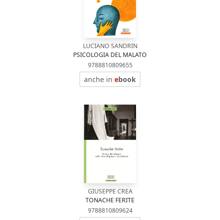
LUCIANO SANDRIN
PSICOLOGIA DEL MALATO
9788810809655
anche in
e
book
GIUSEPPE CREA
TONACHE FERITE
9788810809624