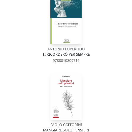
ANTONIO LOPERFIDO
TI RICORDERÒ PER SEMPRE
9788810809716
PAOLO CATTORINI
MANGIARE SOLO PENSIERI