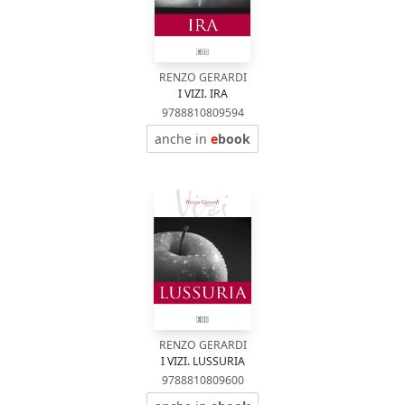
RENZO GERARDI
I VIZI. IRA
9788810809594
anche in
e
book
RENZO GERARDI
I VIZI. LUSSURIA
9788810809600