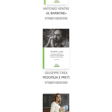
ANTONIO VENTRE
«IL BARBONE»
9788810809396
GIUSEPPE CREA
PEDOFILIA E PRETI
9788810809389