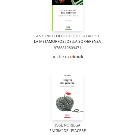
ANTONIO LOPERFIDO; ROSÈLIA IRTI
LA METAMORFOSI DELLA SOFFERENZA
9788810809471
anche in
e
book
JOSÉ NORIEGA
ENIGMI DEL PIACERE