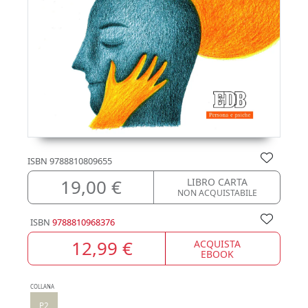
ISBN
9788810809655
19,00 €
LIBRO CARTA
NON ACQUISTABILE
ISBN
9788810968376
12,99 €
ACQUISTA
EBOOK
COLLANA
P2