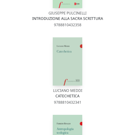
GIUSEPPE PULCINELLI
INTRODUZIONE ALLA SACRA SCRITTURA
9788810432358
LUCIANO MEDDI
CATECHETICA
9788810432341