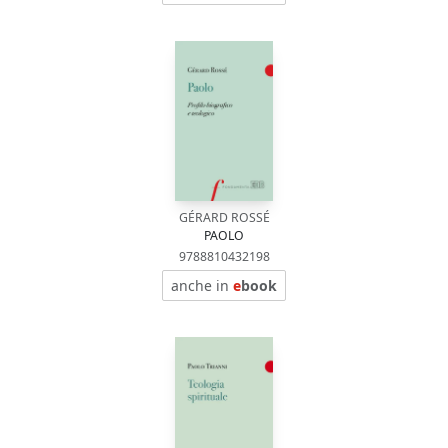
GÉRARD ROSSÉ
PAOLO
9788810432198
anche in
e
book