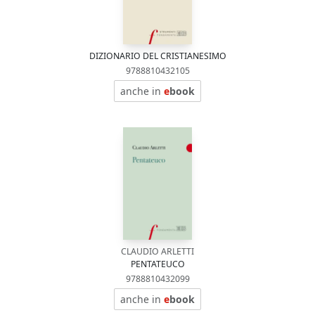
DIZIONARIO DEL CRISTIANESIMO
9788810432105
anche in
e
book
CLAUDIO ARLETTI
PENTATEUCO
9788810432099
anche in
e
book