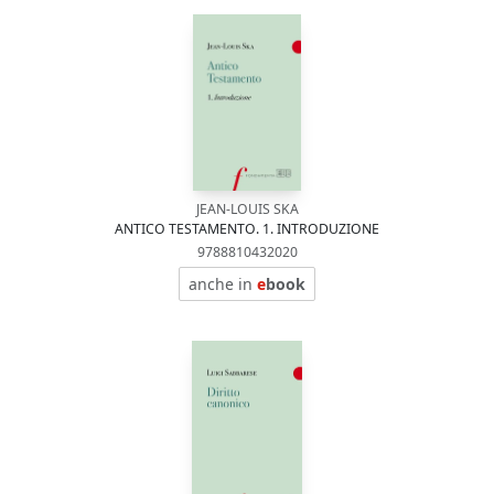
JEAN-LOUIS SKA
ANTICO TESTAMENTO. 1. INTRODUZIONE
9788810432020
anche in
e
book