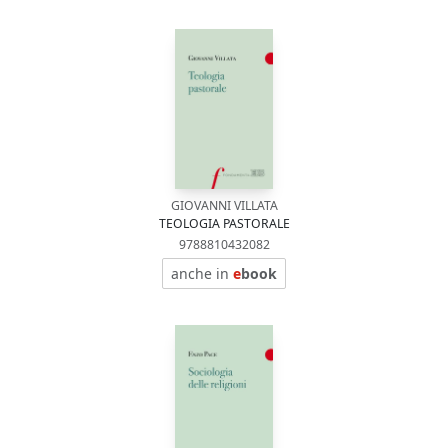
GIOVANNI VILLATA
TEOLOGIA PASTORALE
9788810432082
anche in
e
book