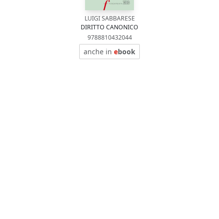
LUIGI SABBARESE
DIRITTO CANONICO
9788810432044
anche in
e
book