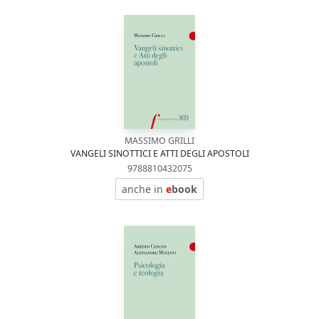
MASSIMO GRILLI
VANGELI SINOTTICI E ATTI DEGLI APOSTOLI
9788810432075
anche in
e
book