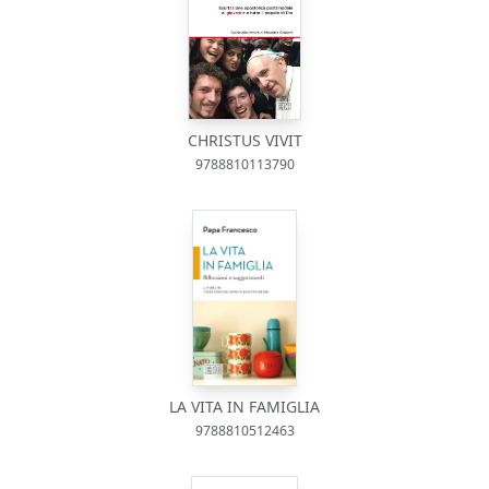
CHRISTUS VIVIT
9788810113790
LA VITA IN FAMIGLIA
9788810512463