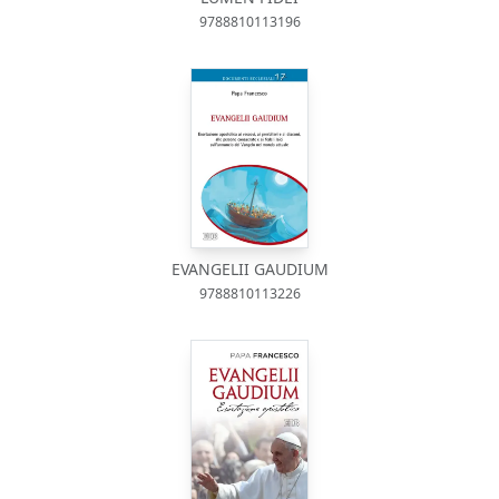
9788810113196
EVANGELII GAUDIUM
9788810113226