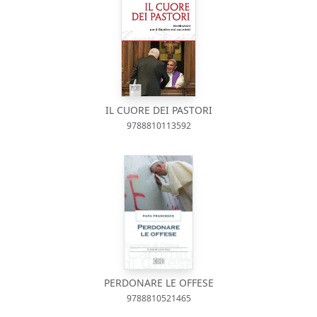
IL CUORE DEI PASTORI
9788810113592
PERDONARE LE OFFESE
9788810521465