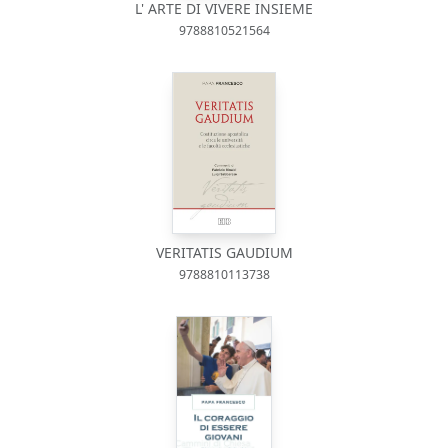
L' ARTE DI VIVERE INSIEME
9788810521564
VERITATIS GAUDIUM
9788810113738