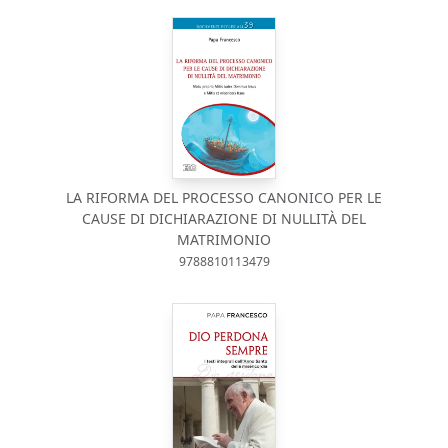
LA RIFORMA DEL PROCESSO CANONICO PER LE
CAUSE DI DICHIARAZIONE DI NULLITÀ DEL
MATRIMONIO
9788810113479