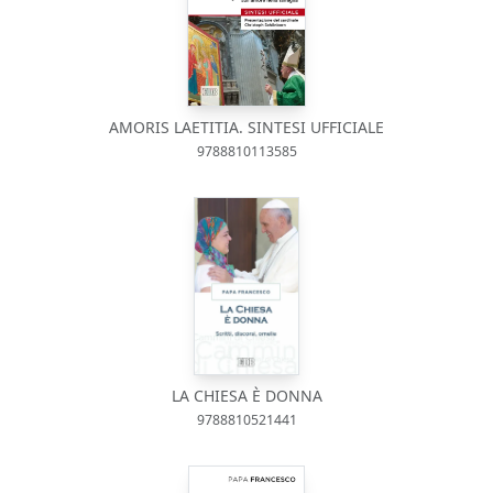
AMORIS LAETITIA. SINTESI UFFICIALE
9788810113585
LA CHIESA È DONNA
9788810521441