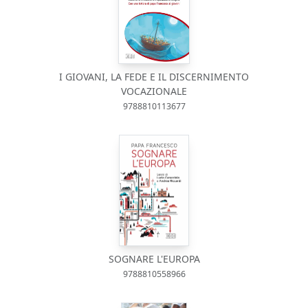
I GIOVANI, LA FEDE E IL DISCERNIMENTO
VOCAZIONALE
9788810113677
SOGNARE L'EUROPA
9788810558966