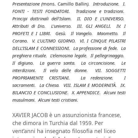
Presentazione (
mons. Camillo Ballin
). Introduzione. I.
FONTI - TESTI FONDATORI. Tradizione e tradizioni.
Principi dottrinali dell’Islam. II. DIO E L’UNIVERSO.
Attributi di Dio. L’universo. III. GLI ANGELI. IV. I
PROFETI E I LIBRI. Gesù. Il Vangelo. Maometto. Il
Corano. V. L’ULTIMO GIORNO. VI. I CINQUE PILASTRI
DELL’ISLAM E CONNESSIONI. La professione di fede. La
preghiera rituale. L’elemosina legale. Il pellegrinaggio.
Il digiuno. La guerra santa. La circoncisione. Le
interdizioni. Il velo delle donne. VII. SOGGETTI
PROPRIAMENTE CRISTIANI. La redenzione. I
sacramenti. La Chiesa. VIII. ISLAM E MODERNITÀ. IX.
BILANCIO E CONCLUSIONE. X. APPENDICE. Alcuni testi
musulmani. Alcuni testi cristiani.
XAVIER JACOB è un assunzionista francese,
che dimora in Turchia dal 1959. Per
vent’anni ha insegnato filosofia nel liceo