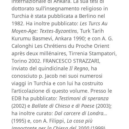
internazionale di Ankara. La sua tesi di
dottorato sull’insegnamento religioso in
Turchia è stata pubblicata a Berlino nel
1982. Ha inoltre pubblicato:
Les Turcs Au
Moyen-Age: Textes-Byzantins
, Turk Tarih
Kurumu Basmevi, Ankara 1990; e con A. G.
Calonghi Les Chrétiens du Proche Orient
après deux millénaires, Tirrenia Stampatori,
Torino 2002. FRANCESCO STRAZZARI,
inviato del quindicinale
Il Regno
, ha
conosciuto p. Jacob nei suoi numerosi
viaggi in Turchia e con lui ha costruito
l’articolazione di questo volume. Presso le
EDB ha pubblicato:
Testimoni di speranza
(2002) e
Ballate di Chiesa e di Paese
(2003);
ha inoltre curato:
Dal carcere di Londra…
(1995) e, con A. Filippi,
La cosa più
importante per la Chiesa del 2000
(1999).