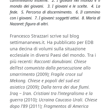
camminiamo insieme. 2. I giovani nel mondo e il
mondo dei giovani. 3. I giovani e le scelte. 4. La
fede. 5. Percorso di discernimento. 6. Il cammino
con i giovani. 7. I giovani: soggetti attivi. 8. Maria di
Nazaret: figura di altri.
Francesco Strazzari scrive sul blog
settimananews.it
.
Ha pubblicato per EDB
una decina di volumi sulla situazione
ecclesiale in diversi Paesi del mondo. Tra i
più recenti:
Racconti danubiani. Chiese
dell’est comunista dalla persecuzione allo
smarrimento
(2009);
Fragile croce sul
Mekong. Chiese e popoli del sud-est
asiatico
(2009);
Dalla terra dei due fiumi.
Iraq
‒ Iran. Cristiani tra l’integralismo e la
guerra
(2010);
Ucraina Caucaso Urali. Chiese
dopo l’89
(2011);
Fragmentos di America