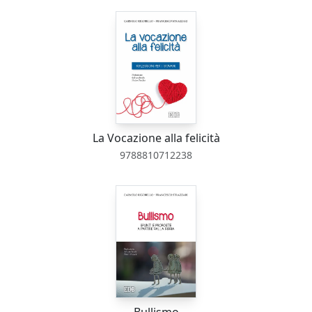
La Vocazione alla felicità
9788810712238