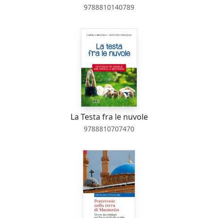
9788810140789
La Testa fra le nuvole
9788810707470