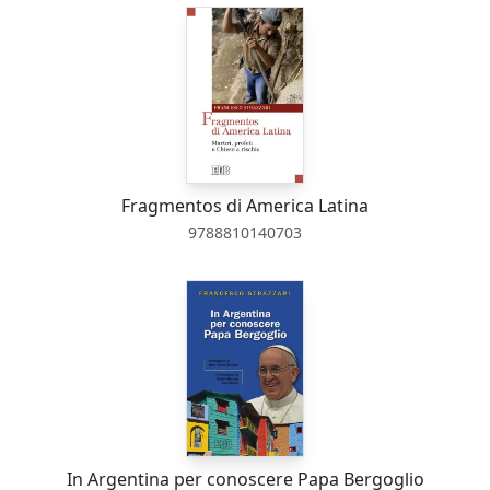
Fragmentos di America Latina
9788810140703
In Argentina per conoscere Papa Bergoglio