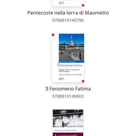
Pentecoste nella terra di Maometto
9788810140796
Il Fenomeno Fatima
9788810140802