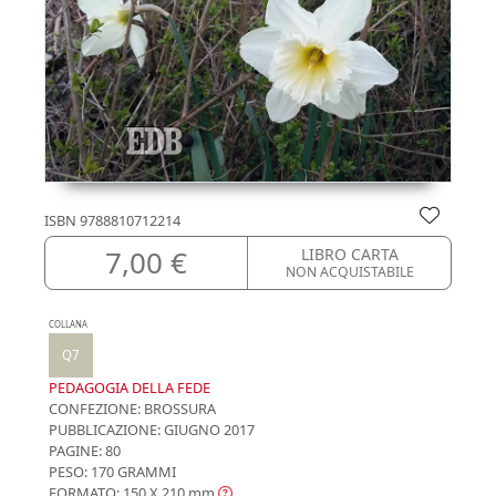
ISBN
9788810712214
7,00 €
LIBRO CARTA
NON ACQUISTABILE
COLLANA
Q7
PEDAGOGIA DELLA FEDE
CONFEZIONE:
BROSSURA
PUBBLICAZIONE:
GIUGNO 2017
PAGINE: 80
PESO: 170 GRAMMI
FORMATO: 150 X 210
mm