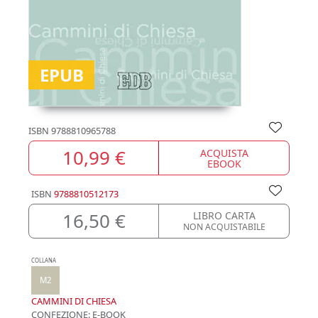
EPUB
ISBN
9788810965788
10,99 €
ACQUISTA
EBOOK
ISBN
9788810512173
16,50 €
LIBRO CARTA
NON ACQUISTABILE
COLLANA
M2
CAMMINI DI CHIESA
CONFEZIONE:
E-BOOK