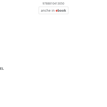
9788810413050
anche in
e
book
DEL