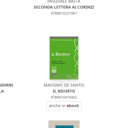
PASQUALE BASTA
SECONDA LETTERA AI CORINZI
9788810221907
GIORNI
MASSIMO DE SANTIS
LA
IL RISORTO
9788810410462
anche in
e
book