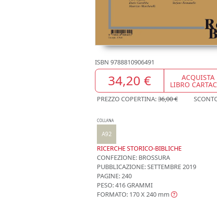
ISBN
9788810906491
34,20 €
ACQUISTA
LIBRO CARTA
PREZZO COPERTINA:
36,00 €
SCONT
COLLANA
A92
RICERCHE STORICO-BIBLICHE
CONFEZIONE:
BROSSURA
PUBBLICAZIONE:
SETTEMBRE 2019
PAGINE: 240
PESO: 416 GRAMMI
FORMATO: 170 X 240
mm