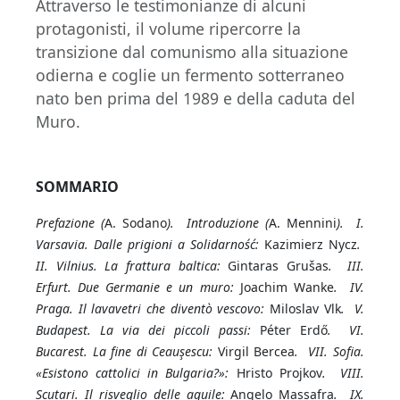
Attraverso le testimonianze di alcuni
protagonisti, il volume ripercorre la
transizione dal comunismo alla situazione
odierna e coglie un fermento sotterraneo
nato ben prima del 1989 e della caduta del
Muro.
SOMMARIO
Prefazione (
A. Sodano
). Introduzione (
A. Mennini
). I.
Varsavia. Dalle prigioni a Solidarność:
Kazimierz Nycz
.
II. Vilnius. La frattura baltica:
Gintaras Grušas
. III.
Erfurt. Due Germanie e un muro:
Joachim Wanke
. IV.
Praga. Il lavavetri che diventò vescovo:
Miloslav Vlk
. V.
Budapest. La via dei piccoli passi:
Péter Erdő
. VI.
Bucarest. La fine di Ceauşescu:
Virgil Bercea
. VII. Sofia.
«Esistono cattolici in Bulgaria?»:
Hristo Projkov
. VIII.
Scutari. Il risveglio delle aquile:
Angelo Massafra
. IX.