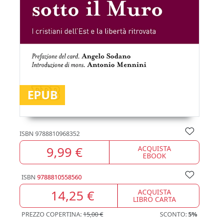
EPUB
ISBN
9788810968352
9,99 €
ACQUISTA
EBOOK
ISBN
9788810558560
14,25 €
ACQUISTA
LIBRO CARTA
PREZZO COPERTINA:
15,00 €
SCONTO:
5%