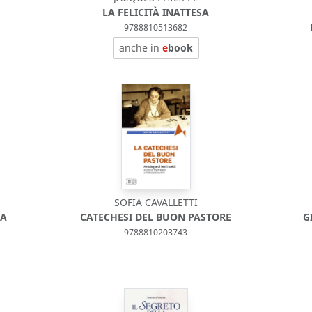
LA FELICITÀ INATTESA
9788810513682
anche in
e
book
SOFIA CAVALLETTI
NA
CATECHESI DEL BUON PASTORE
G
9788810203743