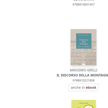
9788810601457
MASSIMO GRILLI
IL DISCORSO DELLA MONTAG
9788810221808
anche in
e
book