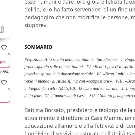
esseri umani e dare loro gioia e felicità fac
dell'io, e lo ha fatto servendosi di un fine 
pedagogico che non mortifica le persone, m
stupore».
SOMMARIO
Prefazione. Alla scuola delle beatitudini. Introduzione. I. Propos
CEO
primo sguardo sulle tre beatitudini. IV. «Beati i poveri in spiri
O:
5%
poveri in spirito»: la dimensione sociale. VI. «Beati i miti»: l
verso il mondo: giustizia sì, ma con «compassione». VIII. «Beati i
è il regno dei cieli» (Mt 5,10). IX. Dio non è neutrale. X. L’imp
della fede. XI. L’umorismo di Gesù. XII. L’intuito pedagogico d
Battista Borsato, presbitero e teologo della 
attualmente è direttore di Casa Mamre, un 
educazione all’amore e all’affettività e di c
Condivide il servizio pastorale nell’Unità Pa