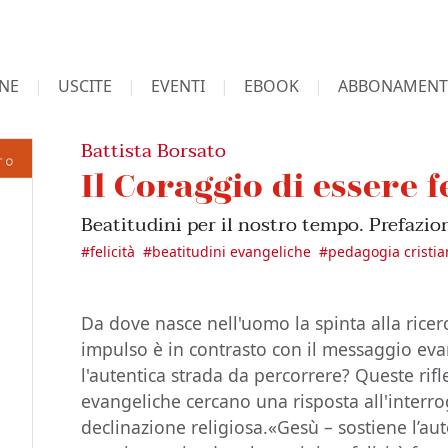
NE
USCITE
EVENTI
EBOOK
ABBONAMENT
Battista Borsato
Il Coraggio di essere fe
Beatitudini per il nostro tempo. Prefazio
#
felicità
#
beatitudini evangeliche
#
pedagogia cristi
Da dove nasce nell'uomo la spinta alla ricerc
impulso è in contrasto con il messaggio eva
l'autentica strada da percorrere? Queste rifl
evangeliche cercano una risposta all'interrog
declinazione religiosa.«Gesù – sostiene l’aut