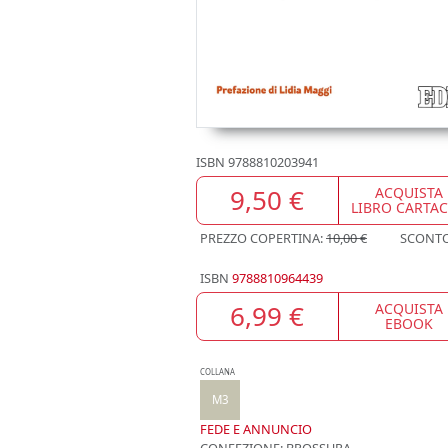
ISBN
9788810203941
9,50 €
ACQUISTA
LIBRO CARTA
PREZZO COPERTINA:
10,00 €
SCONT
ISBN
9788810964439
6,99 €
ACQUISTA
EBOOK
COLLANA
M3
FEDE E ANNUNCIO
CONFEZIONE:
BROSSURA