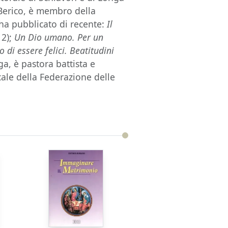
e Berico, è membro della
ha pubblicato di recente:
Il
12);
Un Dio umano. Per un
o di essere felici. Beatitudini
a, è pastora battista e
cale della Federazione delle