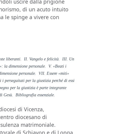
endoli uscire dalla prigione
umorismo, di un acuto intuito
a le spinge a vivere con
te liberanti. II. Vangelo e felicità. III. Un
to»: la dimensione personale. V. «Beati i
a dimensione personale. VII. Essere «miti»
 perseguitati per la giustizia perché di essi
egno per la giustizia è parte integrante
i Gesù. Bibliografia essenziale.
diocesi di Vicenza,
centro diocesano di
onsulenza matrimoniale.
storale di Schiavon e di Longa