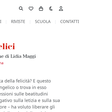
Toggle theme
I
RIVISTE
SCUOLA
CONTATTI
lici
ne di Lidia Maggi
ana
a della felicità? E questo
ngelico o trova in esso
essioni sulle beatitudini
ativo sulla letizia e sulla sua
ore – ha voluto liberare gli