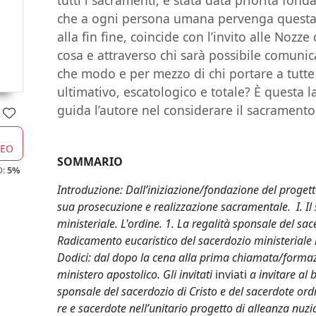
tutti i sacramenti, è stata data priorità fond
che a ogni persona umana pervenga questa
alla fin fine, coincide con l’invito alle Nozz
cosa e attraverso chi sarà possibile comunica
che modo e per mezzo di chi portare a tutt
ultimativo, escatologico e totale? È quest
guida l’autore nel considerare il sacramento
CEO
SOMMARIO
O:
5%
Introduzione: Dall’iniziazione/fondazione del progett
sua prosecuzione e realizzazione sacramentale. I. I
ministeriale. L'ordine. 1. La regalità sponsale del sac
Radicamento eucaristico del sacerdozio ministeriale n
Dodici: dal dopo la cena alla prima chiamata/formaz
ministero apostolico. Gli invitati
inviati
a invitare al 
sponsale del sacerdozio di Cristo e del sacerdote ordi
re e sacerdote nell’unitario progetto di alleanza nuzi