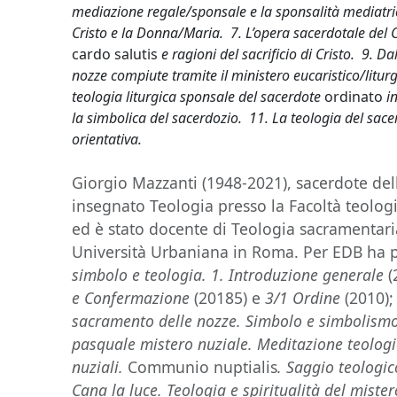
mediazione regale/sponsale e la sponsalità mediatric
Cristo e la Donna/Maria. 7. L’opera sacerdotale del 
cardo salutis
e ragioni del sacrificio di Cristo. 9. Da
nozze compiute tramite il ministero eucaristico/liturg
teologia liturgica sponsale del sacerdote
ordinato
in
la simbolica del sacerdozio. 11. La teologia del sace
orientativa.
Giorgio Mazzanti (1948-2021), sacerdote dell
insegnato Teologia presso la Facoltà teologic
ed è stato docente di Teologia sacramentaria
Università Urbaniana in Roma. Per EDB ha 
simbolo e teologia. 1. Introduzione generale
(
e Confermazione
(20185) e
3/1 Ordine
(2010)
sacramento delle nozze. Simbolo e simbolismo
pasquale mistero nuziale. Meditazione teolog
nuziali.
Communio nuptialis
. Saggio teologi
Cana la luce. Teologia e spiritualità del miste