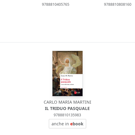
9788810405765
9788810808160
CARLO MARIA MARTINI
IL TRIDUO PASQUALE
9788810135983
anche in
e
book