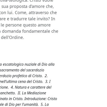
ativa-teologica: Cristo vuole
 sua proposta d’amore che,
e con lui. Come, attraverso che
re e tradurre tale invito? In
e le persone questo amore
a la domanda fondamentale che
 dell’Ordine.
o escatologico nuziale di Dio alla
l sacramento del sacerdozio
erdozio profetico di Cristo. 2.
ell’ultima cena del Cristo. 3. I
ione. 4. Natura e carattere del
banchetto. II. La Mediazione
nato in Cristo. Introduzione: Cristo
ale di Dio per l’umanità. 5. La