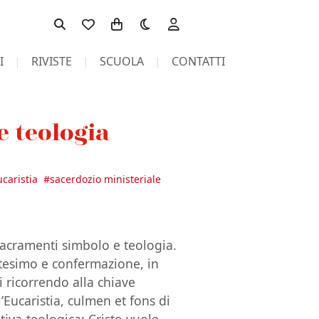
Toggle theme
I
RIVISTE
SCUOLA
CONTATTI
e teologia
ucaristia
#
sacerdozio ministeriale
sacramenti simbolo e teologia.
ttesimo e confermazione, in
i ricorrendo alla chiave
’Eucaristia, culmen et fons di