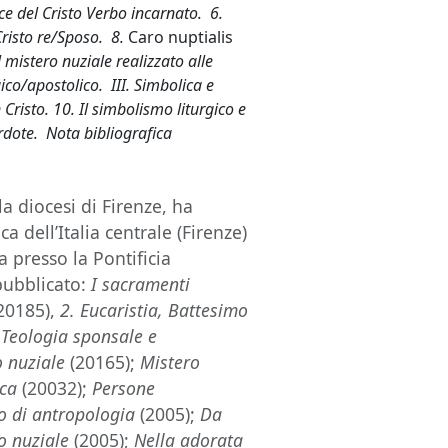
e del Cristo Verbo incarnato. 6.
Cristo re/Sposo. 8.
Caro
nuptialis
l mistero nuziale realizzato alle
ico/apostolico. III. Simbolica e
 Cristo.
10. Il simbolismo liturgico e
rdote. Nota bibliografica
a diocesi di Firenze, ha
a dell’Italia centrale (Firenze)
 presso la Pontificia
pubblicato:
I sacramenti
20185),
2. Eucaristia, Battesimo
;
Teologia sponsale e
 nuziale
(20165);
Mistero
ica
(20032);
Persone
co di antropologia
(2005);
Da
ro nuziale
(2005);
Nella adorata