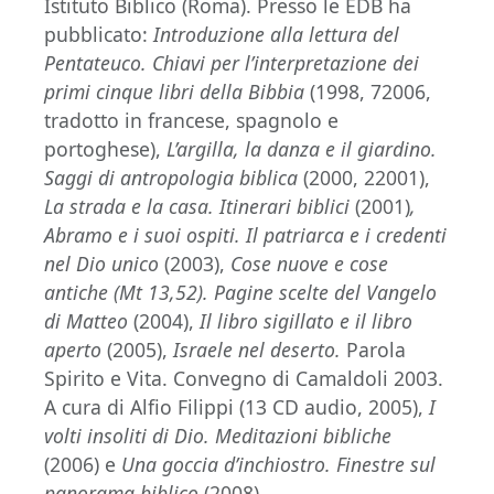
Istituto Biblico (Roma). Presso le EDB ha
pubblicato:
Introduzione alla lettura del
Pentateuco. Chiavi per l’interpretazione dei
primi cinque libri della Bibbia
(1998, 72006,
tradotto in francese, spagnolo e
portoghese),
L’argilla, la danza e il giardino.
Saggi di antropologia biblica
(2000, 22001),
La strada e la casa. Itinerari biblici
(2001)
,
Abramo e i suoi ospiti. Il patriarca e i credenti
nel Dio unico
(2003),
Cose nuove e cose
antiche (Mt 13,52). Pagine scelte del Vangelo
di Matteo
(2004),
Il libro sigillato e il libro
aperto
(2005),
Israele nel deserto.
Parola
Spirito e Vita. Convegno di Camaldoli 2003.
A cura di Alfio Filippi (13 CD audio, 2005),
I
volti insoliti di Dio. Meditazioni bibliche
(2006) e
Una goccia d’inchiostro. Finestre sul
panorama biblico
(2008).