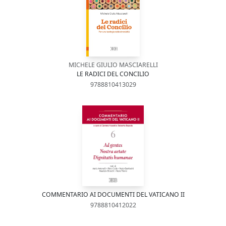
MICHELE GIULIO MASCIARELLI
LE RADICI DEL CONCILIO
9788810413029
COMMENTARIO AI DOCUMENTI DEL VATICANO II
9788810412022