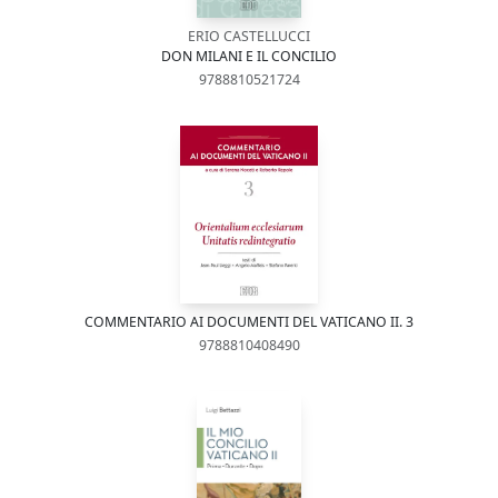
ERIO CASTELLUCCI
DON MILANI E IL CONCILIO
9788810521724
COMMENTARIO AI DOCUMENTI DEL VATICANO II. 3
9788810408490