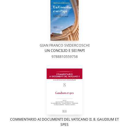
GIAN FRANCO SVIDERCOSCHI
UN CONCILIO E SEI PAPI
9788810559758
COMMENTARIO AI DOCUMENTI DEL VATICANO II. 8. GAUDIUM ET
SPES