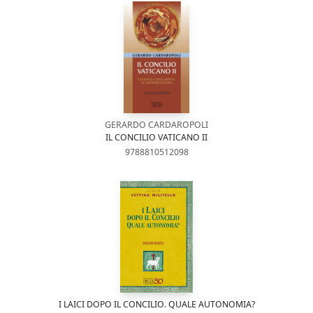
GERARDO CARDAROPOLI
IL CONCILIO VATICANO II
9788810512098
I LAICI DOPO IL CONCILIO. QUALE AUTONOMIA?