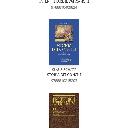
INTERPRETARE IL VATICANO II
9788810409824
KLAUS SCHATZ
STORIA DEI CONCILI
9788810215203