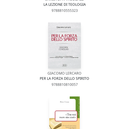
LA LEZIONE DI TEOLOGIA
9788810555323
GIACOMO LERCARO
PER LA FORZA DELLO SPIRITO
9788810810057