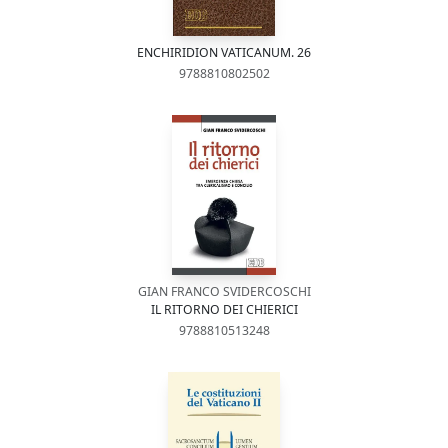
ENCHIRIDION VATICANUM. 26
9788810802502
GIAN FRANCO SVIDERCOSCHI
IL RITORNO DEI CHIERICI
9788810513248