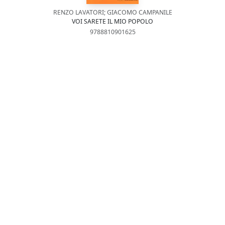
RENZO LAVATORI; GIACOMO CAMPANILE
VOI SARETE IL MIO POPOLO
9788810901625