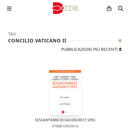
TAG
CONCILIO VATICANO II
PUBBLICAZIONI PIÙ RECENTI
SESSANT’ANNI DI GAUDIUM ET SPES
9788810455616