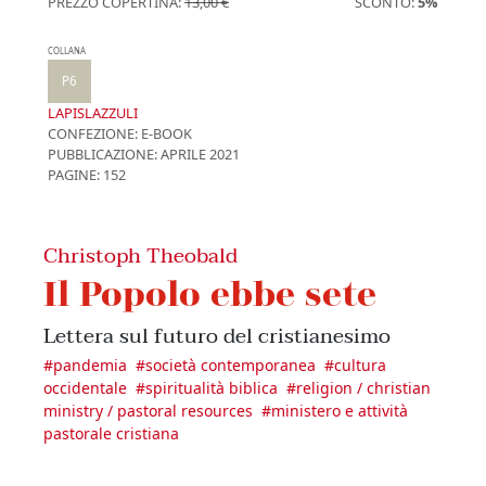
PREZZO COPERTINA:
13,00 €
SCONTO:
5%
COLLANA
P6
LAPISLAZZULI
CONFEZIONE:
E-BOOK
PUBBLICAZIONE:
APRILE 2021
PAGINE: 152
Christoph Theobald
Il Popolo ebbe sete
Lettera sul futuro del cristianesimo
#
pandemia
#
società contemporanea
#
cultura
occidentale
#
spiritualità biblica
#
religion / christian
ministry / pastoral resources
#
ministero e attività
pastorale cristiana