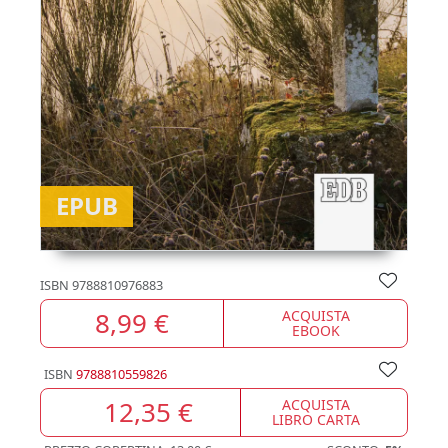
EPUB
ISBN
9788810976883
8,99 €
ACQUISTA
EBOOK
ISBN
9788810559826
12,35 €
ACQUISTA
LIBRO CARTA