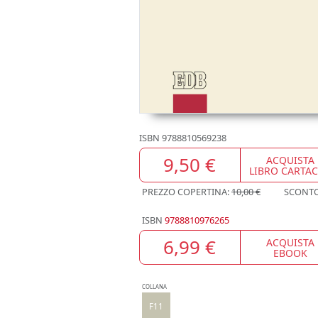
ISBN
9788810569238
9,50 €
ACQUISTA
LIBRO CARTA
PREZZO COPERTINA:
10,00 €
SCONT
ISBN
9788810976265
6,99 €
ACQUISTA
EBOOK
COLLANA
F11