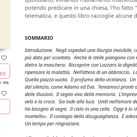
potendo predicare in una chiesa, l'ho fatto "
telematica, e questo libro raccoglie alcune de
SOMMARIO
Introduzione. Negli ospedali una liturgia invisibile, c
più dato per scontato. Anche le stelle piangono con n
dietro la maschera. Riscoprire con Lazzaro la dignità
ripensare la malattia. Nell’attesa di un abbraccio. La
CEO
Quella piazza vuota. Il profumo della vicinanza. Un
O:
5%
dal silenzio, come Adamo ed Eva. Teniamoci pronti ad
delle illusioni. Il segno vivo della memoria. L’imprev
velo e la croce. Sia lode alla luce. Uniti nell’amore d
ha bisogno di segni. Il cielo in una cella. Oggi è lo
s
mantello». Il contagio della disuguaglianza. E ade
Un tempo per ringraziare.