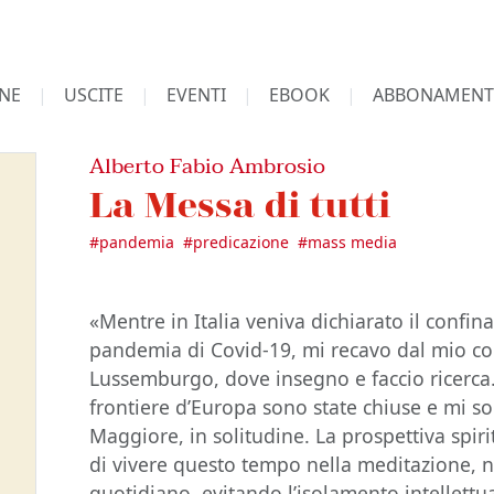
NE
USCITE
EVENTI
EBOOK
ABBONAMENT
Alberto Fabio Ambrosio
La Messa di tutti
#
pandemia
#
predicazione
#
mass media
«Mentre in Italia veniva dichiarato il confi
pandemia di Covid-19, mi recavo dal mio co
Lussemburgo, dove insegno e faccio ricerca.
frontiere d’Europa sono state chiuse e mi s
Maggiore, in solitudine. La prospettiva spir
di vivere questo tempo nella meditazione, n
quotidiano, evitando l’isolamento intellettua