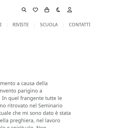
Toggle theme
I
RIVISTE
SCUOLA
CONTATTI
namento a causa della
nvento parigino a
 In quel frangente tutte le
ono ritrovato nel Seminario
ituale che mi sono dato è stata
ella preghiera, nel lavoro
le e spirituale. Non