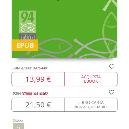
EPUB
ISBN
9788810976449
13,99 €
ACQUISTA
EBOOK
ISBN
9788810410462
21,50 €
LIBRO CARTA
NON ACQUISTABILE
COLLANA
A3