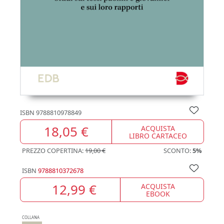
ISBN
9788810978849
18,05 €
ACQUISTA
LIBRO CARTACEO
PREZZO COPERTINA:
19,00 €
SCONTO:
5%
ISBN
9788810372678
12,99 €
ACQUISTA
EBOOK
COLLANA