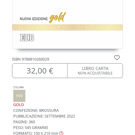
ISBN
9788810260029
32,00 €
LIBRO CARTA
NON ACQUISTABILE
COLLANA
H60
GOLD
CONFEZIONE:
BROSSURA
PUBBLICAZIONE:
SETTEMBRE 2022
PAGINE: 360
PESO: 545 GRAMMI
FORMATO: 150 X 210
mm