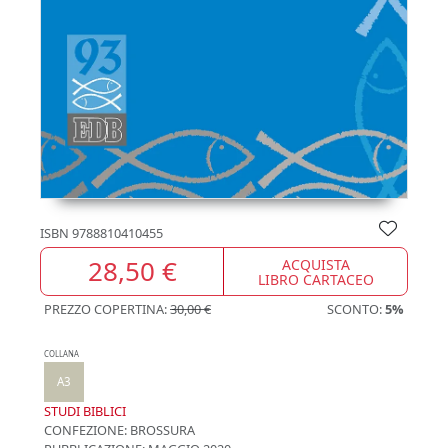
ISBN
9788810410455
28,50 €
ACQUISTA
LIBRO CARTACEO
PREZZO COPERTINA:
30,00 €
SCONTO:
5%
COLLANA
A3
STUDI BIBLICI
CONFEZIONE:
BROSSURA