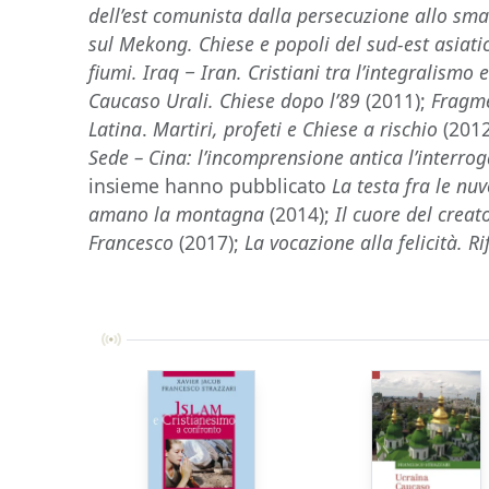
dell’est comunista dalla persecuzione allo sm
sul Mekong. Chiese e popoli del sud-est asiati
fiumi. Iraq
‒ Iran. Cristiani tra l’integralismo 
Caucaso Urali. Chiese dopo l’89
(2011);
Fragme
Latina
.
Martiri, profeti e Chiese a rischio
(2012
Sede – Cina: l’incomprensione antica l’interro
insieme hanno pubblicato
La testa fra le nuv
amano la montagna
(2014);
Il cuore del creat
Francesco
(2017);
La vocazione alla felicità. Ri