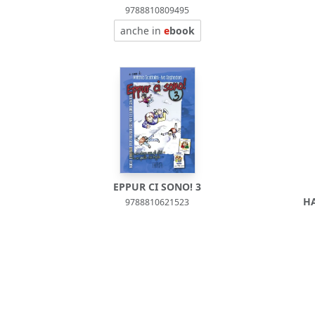
9788810809495
anche in
e
book
EPPUR CI SONO! 3
H
9788810621523