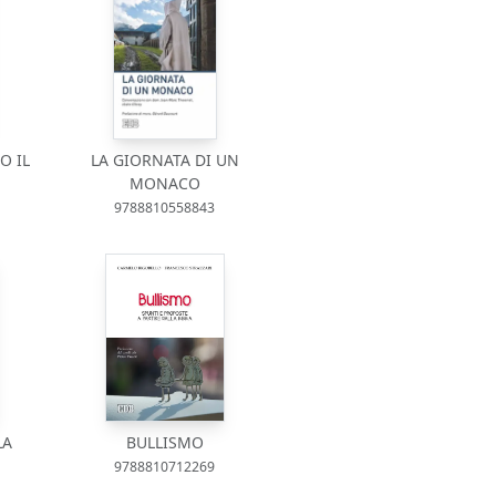
O IL
LA GIORNATA DI UN
MONACO
9788810558843
LA
BULLISMO
9788810712269