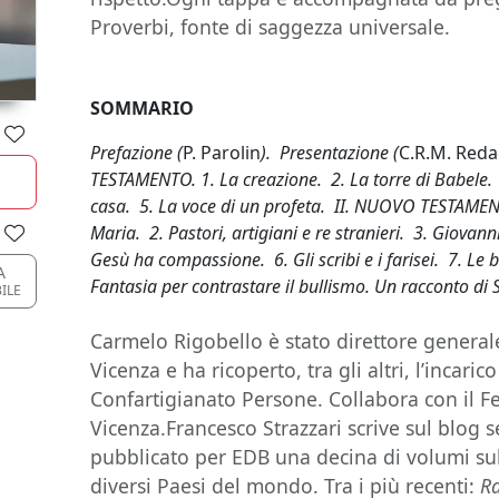
Proverbi, fonte di saggezza universale.
SOMMARIO
Prefazione (
P. Parolin
). Presentazione (
C.R.M. Redae
TESTAMENTO. 1. La creazione. 2. La torre di Babele. 
casa. 5. La voce di un profeta. II. NUOVO TESTAMEN
Maria. 2. Pastori, artigiani e re stranieri. 3. Giovann
Gesù ha compassione. 6. Gli scribi e i farisei. 7. Le 
A
Fantasia per contrastare il bullismo. Un racconto di 
ILE
Carmelo Rigobello è stato direttore generale 
Vicenza e ha ricoperto, tra gli altri, l’incari
Confartigianato Persone. Collabora con il Fes
Vicenza.Francesco Strazzari scrive sul blog 
pubblicato per EDB una decina di volumi sull
diversi Paesi del mondo. Tra i più recenti:
Ra