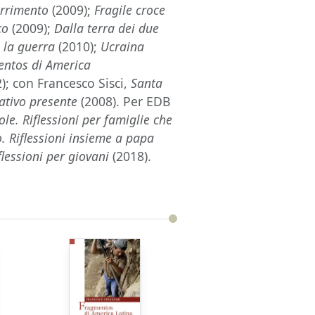
arrimento
(2009);
Fragile croce
co
(2009);
Dalla terra dei due
e la guerra
(2010);
Ucraina
ntos di America
); con Francesco Sisci,
Santa
gativo presente
(2008). Per EDB
ole. Riflessioni per famiglie che
o. Riflessioni insieme a papa
flessioni per giovani
(2018).