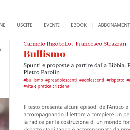
NE
USCITE
EVENTI
EBOOK
ABBONAMENT
Carmelo Rigobello
Francesco Strazzari
,
Bullismo
Spunti e proposte a partire dalla Bibbia. 
Pietro Parolin
#
bullismo
#
preadolescenti
#
adolescenti
#
rispetto
#
#
vita e pratica cristiana
Il testo presenta alcuni episodi dell’Antico
accompagnando il lettore a compiere un per
la radice per la costruzione di un mondo fo
rispetto.Ogni tappa è accompagnata da pregh