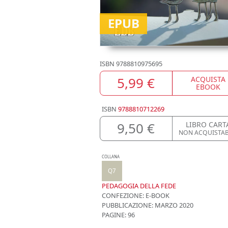
EPUB
ISBN
9788810975695
5,99 €
ACQUISTA
EBOOK
ISBN
9788810712269
9,50 €
LIBRO CART
NON ACQUISTAB
COLLANA
Q7
PEDAGOGIA DELLA FEDE
CONFEZIONE:
E-BOOK
PUBBLICAZIONE:
MARZO 2020
PAGINE: 96