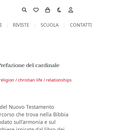
Toggle theme
I
RIVISTE
SCUOLA
CONTATTI
Prefazione del cardinale
religion / christian life / relationships
 e del Nuovo Testamento
corso che trova nella Bibbia
ndato sull’armonia e sul
iere ispirate dal libro dei