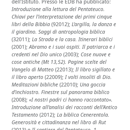
dell’Istituto. Presso le EDB ha pubblicato:
Introduzione alla lettura del Pentateuco.
Chiavi per l’interpretazione dei primi cinque
libri della Bibbia
(92012);
L’argilla, la danza e
il giardino. Saggi di antropologia biblica
(32011);
La Strada e la casa.
Itinerari biblici
(2001);
Abramo e i suoi ospiti. Il patriarca e i
credenti nel Dio unico
(2003);
Cose nuove e
cose antiche
(Mt 13,52).
Pagine scelte del
Vangelo di Matteo
(22013);
Il libro sigillato e
il libro aperto
(22009);
I volti insoliti di Dio.
Meditazioni bibliche
(22010);
Una goccia
d’inchiostro.
Finestre sul panorama biblico
(2008);
«I nostri padri ci hanno raccontato».
Introduzione all’analisi dei racconti dell’Antico
Testamento
(2012);
La biblica Cenerentola.
Generosità e cittadinanza nel libro di Rut
(2013) e
Il cantiere del Pentateuco. 1.