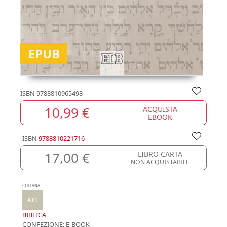
EPUB
ISBN
9788810965498
10,99 €
ACQUISTA
EBOOK
ISBN
9788810221716
17,00 €
LIBRO CARTA
NON ACQUISTABILE
COLLANA
A10
BIBLICA
CONFEZIONE:
E-BOOK