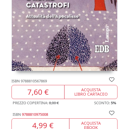
ISBN
9788810567869
7,60 €
ACQUISTA
LIBRO CARTACEO
PREZZO COPERTINA:
8,00 €
SCONTO:
5%
ISBN
9788810975008
4,99 €
ACQUISTA
EBOOK