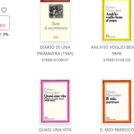
CEO
O:
5%
DIARIO DI UNA
ANCH'IO VOGLIO BEN
PRIMAVERA (1945)
PAPA
9788810108031
9788810108109
QUASI UNA VITA
IL MIO PARROCO