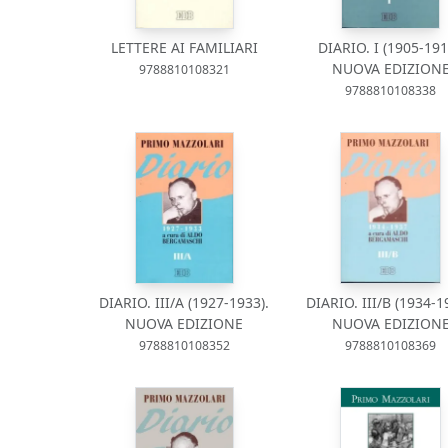
LETTERE AI FAMILIARI
DIARIO. I (1905-191
NUOVA EDIZION
9788810108321
9788810108338
DIARIO. III/A (1927-1933).
DIARIO. III/B (1934-1
NUOVA EDIZIONE
NUOVA EDIZION
9788810108352
9788810108369