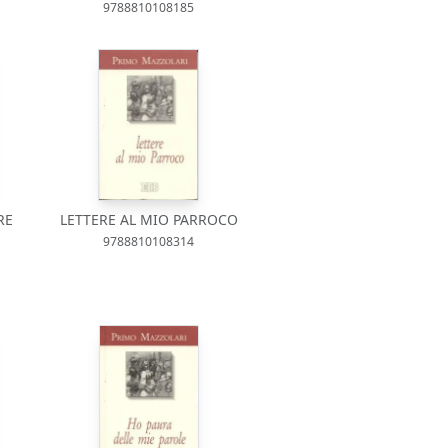
9788810108185
RE
LETTERE AL MIO PARROCO
9788810108314