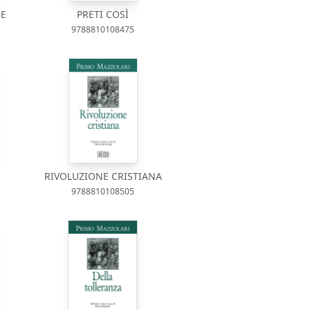
RE
PRETI COSÌ
9788810108475
RIVOLUZIONE CRISTIANA
9788810108505