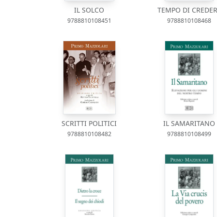
IL SOLCO
TEMPO DI CREDE
9788810108451
9788810108468
SCRITTI POLITICI
IL SAMARITANO
9788810108482
9788810108499