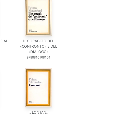
E AL
IL CORAGGIO DEL
«CONFRONTO» E DEL
«DIALOGO»
9788810108154
I LONTANI