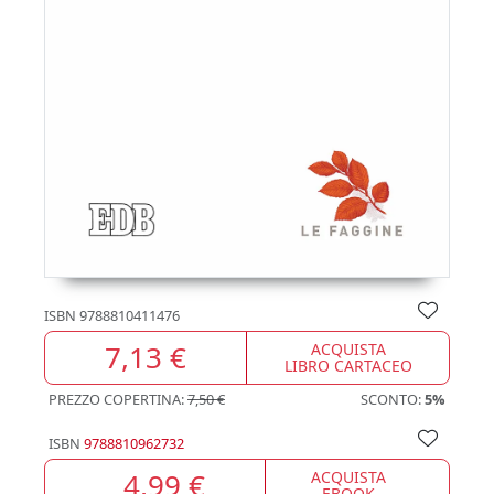
ISBN
9788810411476
7,13 €
ACQUISTA
LIBRO CARTACEO
PREZZO COPERTINA:
7,50 €
SCONTO:
5%
ISBN
9788810962732
4,99 €
ACQUISTA
EBOOK