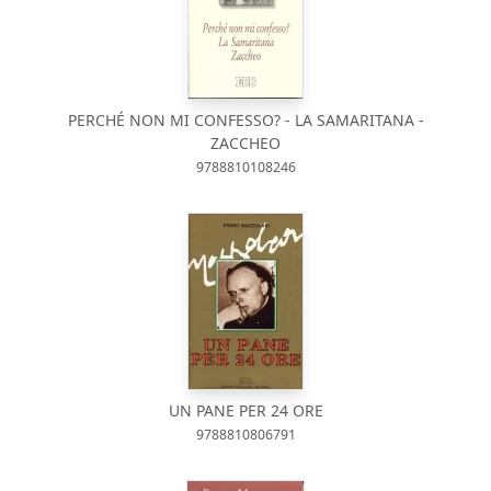
PERCHÉ NON MI CONFESSO? - LA SAMARITANA -
ZACCHEO
9788810108246
UN PANE PER 24 ORE
9788810806791