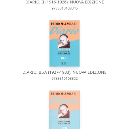
DIARIO. II (1916-1926). NUOVA EDIZIONE
9788810108345
DIARIO. III/A (1927-1933). NUOVA EDIZIONE
9788810108352