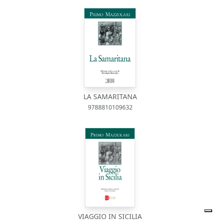
LA SAMARITANA
9788810109632
VIAGGIO IN SICILIA