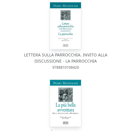
LETTERA SULLA PARROCCHIA. INVITO ALLA
DISCUSSIONE - LA PARROCCHIA
9788810108420