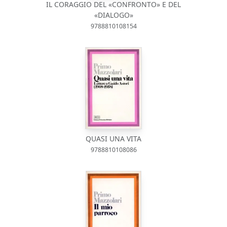
IL CORAGGIO DEL «CONFRONTO» E DEL
«DIALOGO»
9788810108154
QUASI UNA VITA
9788810108086