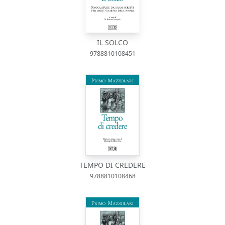
IL SOLCO
9788810108451
TEMPO DI CREDERE
9788810108468