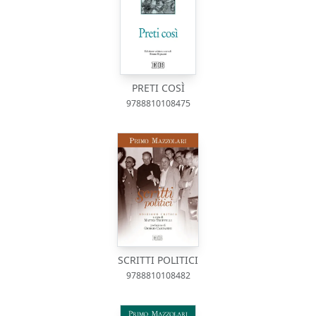
PRETI COSÌ
9788810108475
SCRITTI POLITICI
9788810108482