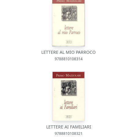
LETTERE AL MIO PARROCO
9788810108314
LETTERE AI FAMILIARI
9788810108321