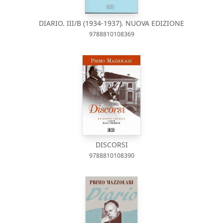
DIARIO. III/B (1934-1937). NUOVA EDIZIONE
9788810108369
DISCORSI
9788810108390