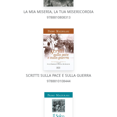
LA MIA MISERIA, LA TUA MISERICORDIA
9788810808313
SCRITTI SULLA PACE E SULLA GUERRA
9788810108444