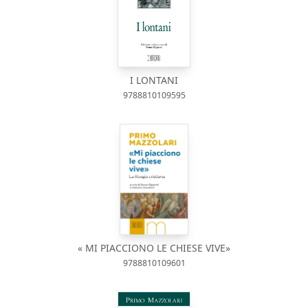
I LONTANI
9788810109595
« MI PIACCIONO LE CHIESE VIVE»
9788810109601