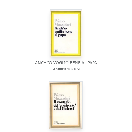
ANCH'IO VOGLIO BENE AL PAPA
9788810108109