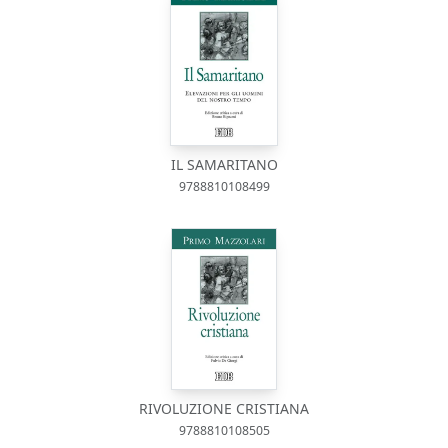
IL SAMARITANO
9788810108499
RIVOLUZIONE CRISTIANA
9788810108505