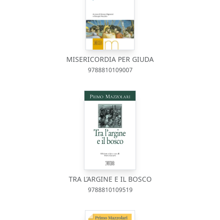
MISERICORDIA PER GIUDA
9788810109007
TRA L’ARGINE E IL BOSCO
9788810109519