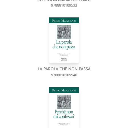
9788810109533
LA PAROLA CHE NON PASSA
9788810109540